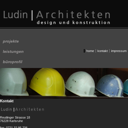
Navigation
projekte
überspringen
Navigation
leistungen
home
kontakt
impressum
überspringen
büroprofil
Kontakt
Reutlinger Strasse 18
76228 Karlsruhe
fon 0721.32 95 706